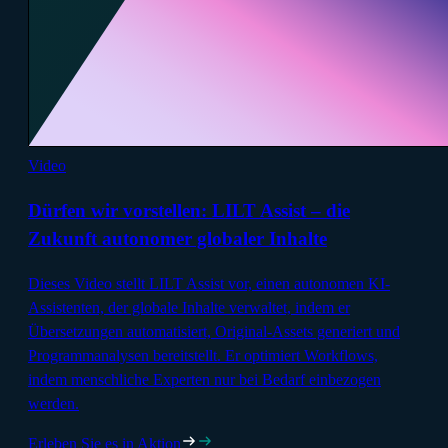
Video
Dürfen wir vorstellen: LILT Assist – die
Zukunft autonomer globaler Inhalte
Dieses Video stellt LILT Assist vor, einen autonomen KI-
Assistenten, der globale Inhalte verwaltet, indem er
Übersetzungen automatisiert, Original-Assets generiert und
Programmanalysen bereitstellt. Er optimiert Workflows,
indem menschliche Experten nur bei Bedarf einbezogen
werden.
Erleben Sie es in Aktion