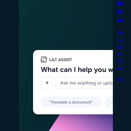
Der B
KI: E
zur A
Dieser
Aufbau 
Erfahre
Echtze
Niveau
zugesch
Diesen