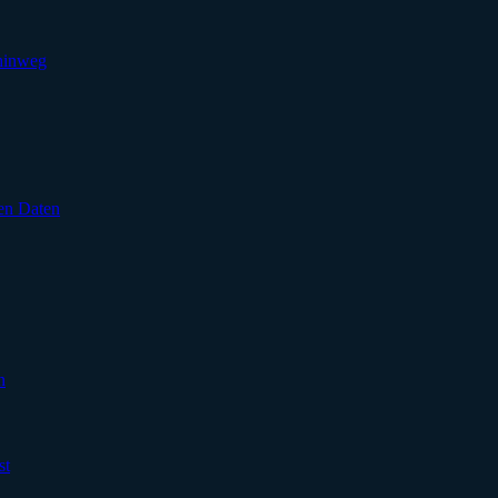
 hinweg
en Daten
n
st