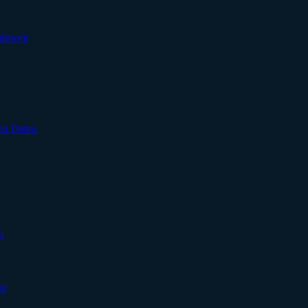
 hinweg
en Daten
n
st