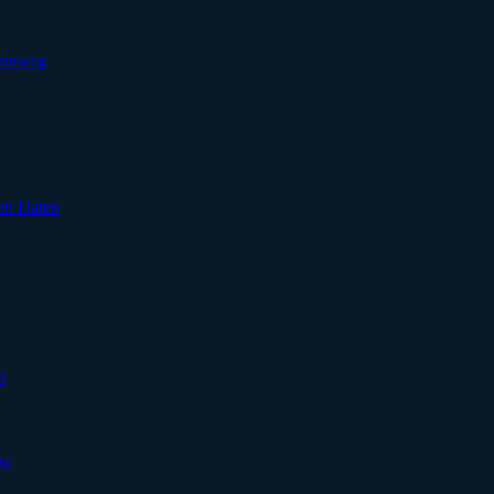
 hinweg
en Daten
n
st