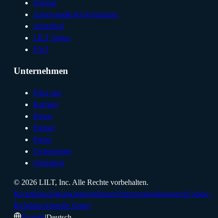
Glossar
Angewandte KI-Forschung
Sicherheit
LILT Status
FAQ
Unternehmen
Über uns
Karriere
Presse
Partner
Preise
Technologie
Sicherheit
©
2026
LILT, Inc.
Alle Rechte vorbehalten.
Rechtliches
Datenschutzerklärung
Nutzungsbedingungen
Cookie-
Richtlinie
Aktuelle Seiten
English
|
Deutsch