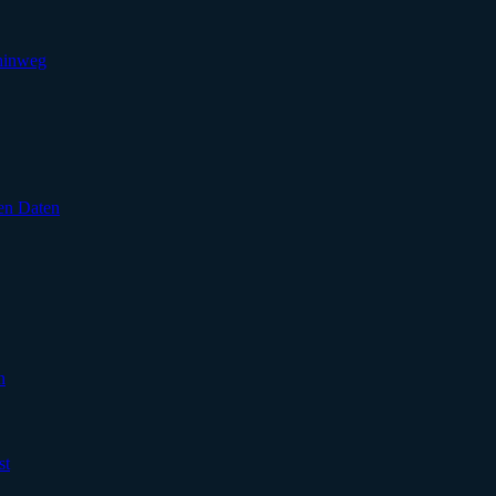
 hinweg
en Daten
n
st