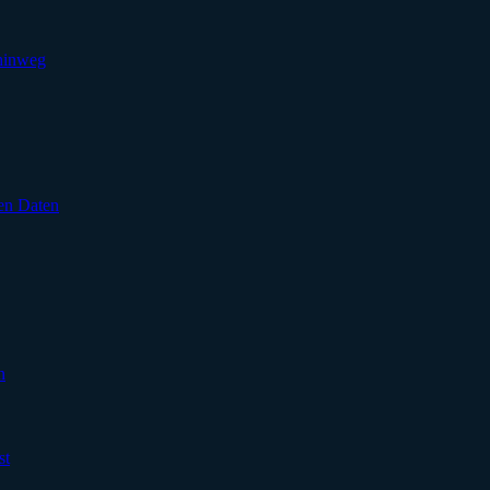
 hinweg
en Daten
n
st