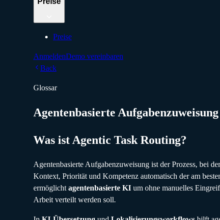
Preise
Preise
Anmelden
Demo vereinbaren
Back
Glossar
Agentenbasierte Aufgabenzuweisung
Was ist Agentic Task Routing?
Agentenbasierte Aufgabenzuweisung ist der Prozess, bei d
Kontext, Priorität und Kompetenz automatisch der am beste
ermöglicht
agentenbasierte KI
um ohne manuelles Eingreife
Arbeit verteilt werden soll.
In
KI-Übersetzung
und
Lokalisierungsworkflows
hilft ag