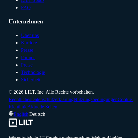
LILT Status
FAQ
Unternehmen
Über uns
Karriere
Presse
Partner
Preise
Technologie
Sicherheit
©
2026
LILT, Inc.
Alle Rechte vorbehalten.
Rechtliches
Datenschutzerklärung
Nutzungsbedingungen
Cookie-
Richtlinie
Aktuelle Seiten
English
|
Deutsch
Wir entwickeln KI für eine mehrsprachige Welt und helfen