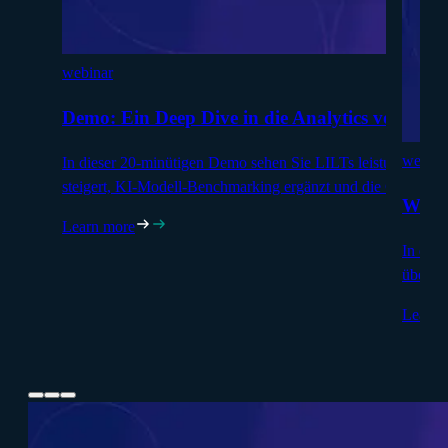
webinar
Demo: Ein Deep Dive in die Analytics von LIL
webina
In dieser 20-minütigen Demo sehen Sie LILTs leistungsstarke
steigert, KI-Modell-Benchmarking ergänzt und die Genauigke
Was 
Learn more
In die
über d
Learn 