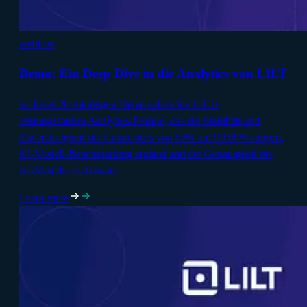
webinar
Demo: Ein Deep Dive in die Analytics von LILT
In dieser 20-minütigen Demo sehen Sie LILTs
leistungsstarkes Analytics-Feature, das die Stabilität und
Zuverlässigkeit der Connectors von 95% auf 99.99% steigert,
KI-Modell-Benchmarking ergänzt und die Genauigkeit der
KI-Modelle verbessert.
Learn more