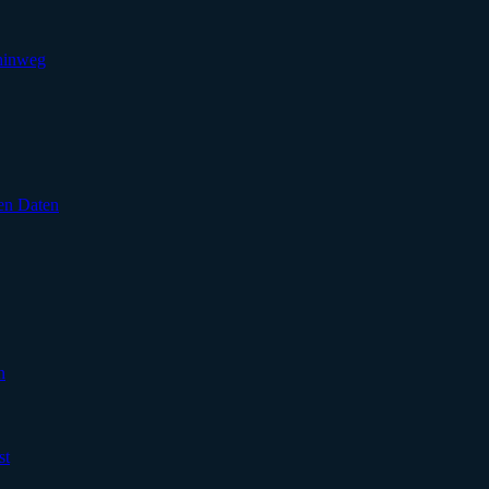
 hinweg
en Daten
n
st